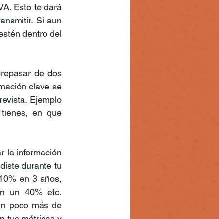
A. Esto te dará 
nsmitir. Si aun 
stén dentro del 
brepasar de dos 
mación clave se 
revista. Ejemplo 
tienes, en que 
r la información 
 diste durante tu 
10% en 3 años, 
n un 40% etc. 
un poco más de 
n tus métricas y 