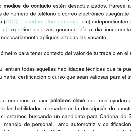
o 
medios de contacto
 estén desactualizados. Parece a
de número de teléfono o correo electrónico asegúrate q
s (
OCC
, 
Linked in
, 
Computrabajo
, etc) independienteme
 el expertice que vas ganando día a día incrementa 
necesariamente apliques a todas las vacante
mómetro para tener contexto del valor de tu trabajo en el
quí entran todas aquellas habilidades técnicas que te pue
naría, certificación o curso que sean valiosas para el t
res tendemos a usar 
palabras clave
 que nos ayudan a
r las habilidades marcadas en la descripción de puesto 
 si estamos buscando un candidato para Cadena de Sum
, manejo de personal, ramo automotriz y certificació