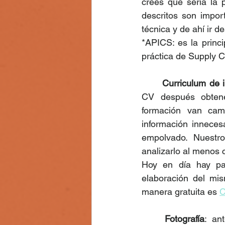
crees que sería la p
descritos son impor
técnica y de ahí ir d
*APICS: es la princi
práctica de Supply 
Curriculum de 
CV después obtener
formación van cam
información inneces
empolvado. Nuestr
analizarlo al menos
Hoy en día hay pag
elaboración del mi
manera gratuita es 
Fotografía
: an