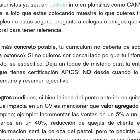
sionistas ya sea en
 Linkein
 in o en plantillas como CANV
e la foto que estas colocando muestra lo que quieres tra
los no estás seguro, pregunta a colegas o amigos que e
al para tener referencia.
o más 
concreto
 posible, tu curriculum no debería de so
a extenso). Si no quieres ser descartado porque tu infor
xto, se especifico. Deja un toque de misterio para la ent
ue tienes certificación APICS; 
NO
 desde cuando lo 
temario y resumen ejecutivo. 
ogros
 medibles, si bien la idea del punto anterior es quita
que impacta en un CV es mencionar que 
valor agregado
empleo; ejemplo: Incrementar las ventas de un 5% a un 
tarios en un 40%, reducción de quejas de cliente e
formación será la cereza del pastel, pero te pedirán 
evista, así que asegúrate de que sea real y, cuales fuero