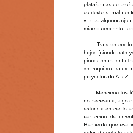
plataformas de profe
contexto si realment
viendo algunos ejemp
mismo ambiente labor
 	Trata de ser l
hojas (siendo este y
pierda entre tanto te
se requiere saber q
proyectos de A a Z, 
 	Menciona tus
 l
no necesaria, algo 
estancia en cierto 
reducción de inven
Recuerda que esa in
datos durante la entr