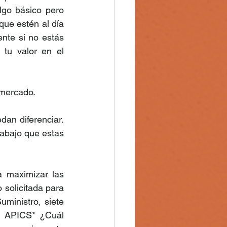
lgo básico pero 
ue estén al día 
nte si no estás 
tu valor en el 
 mercado. 
dan diferenciar. 
rabajo que estas 
 maximizar las 
solicitada para 
inistro, siete 
n APICS* ¿Cuál 