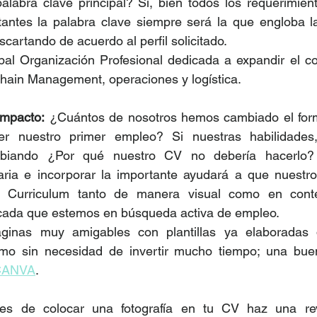
alabra clave principal? Si, bien todos los requerimien
tantes la palabra clave siempre será la que engloba la
escartando de acuerdo al perfil solicitado. 
pal Organización Profesional dedicada a expandir el co
Chain Management, operaciones y logística.
impacto:
 ¿Cuántos de nosotros hemos cambiado el form
 nuestro primer empleo? Si nuestras habilidades, 
biando ¿Por qué nuestro CV no debería hacerlo? 
aria e incorporar la importante ayudará a que nuestr
o Curriculum tanto de manera visual como en cont
 cada que estemos en búsqueda activa de empleo. 
inas muy amigables con plantillas ya elaboradas qu
smo sin necesidad de invertir mucho tiempo; una bue
CANVA
. 
tes de colocar una fotografía en tu CV haz una rev