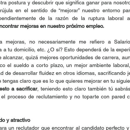
tra postura y descubrir que significa ganar para nosotro
brújula en el sentido de “mejorar” nuestro entorno par
ependientemente de la razón de la ruptura laboral a
ncontrar mejoras en nuestro próximo empleo. 
a mejoras, no necesariamente me refiero a Salario,
a a tu domicilio, etc. ¿O sí? Esto dependerá de la exper
 alcanzar, quizá mejores oportunidades de carrera, au
co el sueldo a corto plazo, un mejor ambiente laboral, 
d de desarrollar fluidez en otros idiomas, sacrificando je
 tengas claro que es lo que quieres mejorar en tu siguien
sto a sacrificar
, teniendo esto claro también tú sabrá
 el proceso de reclutamiento y no toparte con pared c
o y atractivo 
ra un reclutador que encontrar al candidato perfecto y